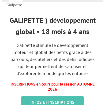
Galipette
Navigation
Accueil
GALIPETTE ) développement
Machin chouette
global • 18 mois à 4 ans
Fêtes
Galipette stimule le développement
moteur et global des petits grâce à des
Groupes
parcours, des ateliers et des défis ludiques
qui leur permettent de s’amuser et
Horaire et tarifs
d’explorer le monde qui les entoure.
INSCRIPTIONS en cours pour la session AUTOMNE
Camp
2026
INFOS ET INSCRIPTIONS
Contact