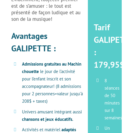
est de s’amuser : le tout est
présenté de façon ludique et au
son de la musique!
Tarif
Avantages
GALIPETT
GALIPETTE :
:
179,95$
Admissions gratuites au Machin
chouette
le jour de l’activité
pour l’enfant inscrit et son
8
accompagnateur! (8 admissions
séances
pour 2 personnes=valeur jusqu’à
de 50
208$ + taxes)
minutes
sur 8
Univers amusant intégrant aussi
semaines
chansons et jeux éducatifs.
Un
Activités et matériel
adaptés