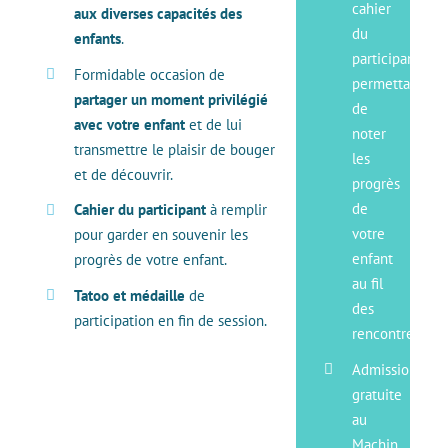
cahier
aux diverses capacités des
du
enfants
.
participant
Formidable occasion de
permettant
partager un moment privilégié
de
avec votre enfant
et de lui
noter
transmettre le plaisir de bouger
les
et de découvrir.
progrès
de
Cahier du participant
à remplir
votre
pour garder en souvenir les
enfant
progrès de votre enfant.
au fil
Tatoo et médaille
de
des
participation en fin de session.
rencontres
Admission
gratuite
au
Machin